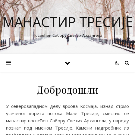
MАНАСТИР ТРЕСИЈЕ
Посвећен Сабору Светих Архангела
Добродошли
У северозападном делу врхова Космаја, изнад стрмо
усеченог корита потока Мале Тресије, сместио се
манастир посвећен Сабору Светих Архангела, у народу
познат под именом Тресије. Камени надгробник из