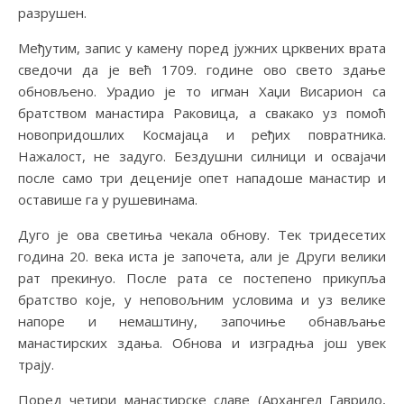
разрушен.
Међутим, запис у камену поред јужних црквених врата
сведочи да је већ 1709. године ово свето здање
обновљено. Урадио је то игман Хаџи Висарион са
братством манастира Раковица, а свакако уз помоћ
новопридошлих Космајаца и ређих повратника.
Нажалост, не задуго. Бездушни силници и освајачи
после само три деценије опет нападоше манастир и
оставише га у рушевинама.
Дуго је ова светиња чекала обнову. Тек тридесетих
година 20. века иста је започета, али је Други велики
рат прекинуо. После рата се постепено прикупља
братство које, у неповољним условима и уз велике
напоре и немаштину, започиње обнављање
манастирских здања. Обнова и изградња још увек
трају.
Поред четири манастирске славе (Архангел Гаврило,