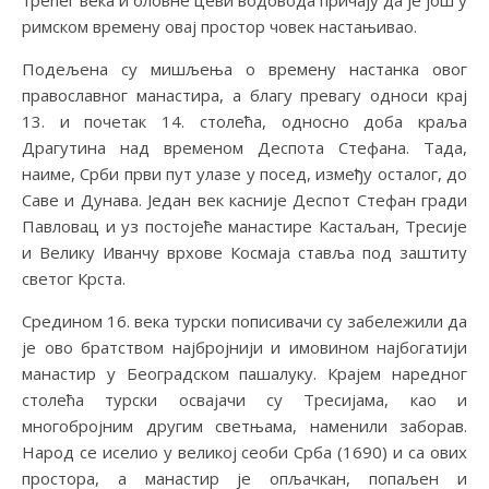
трећег века и оловне цеви водовода причају да је још у
римском времену овај простор човек настањивао.
Подељена су мишљења о времену настанка овог
православног манастира, а благу превагу односи крај
13. и почетак 14. столећа, односно доба краља
Драгутина над временом Деспота Стефана. Тада,
наиме, Срби први пут улазе у посед, између осталог, до
Саве и Дунава. Један век касније Деспот Стефан гради
Павловац и уз постојеће манастире Кастаљан, Тресије
и Велику Иванчу врхове Космаја ставља под заштиту
светог Крста.
Средином 16. века турски пописивачи су забележили да
је ово братством најбројнији и имовином најбогатији
манастир у Београдском пашалуку. Крајем наредног
столећа турски освајачи су Тресијама, као и
многобројним другим светњама, наменили заборав.
Народ се иселио у великој сеоби Срба (1690) и са ових
простора, а манастир је опљачкан, попаљен и