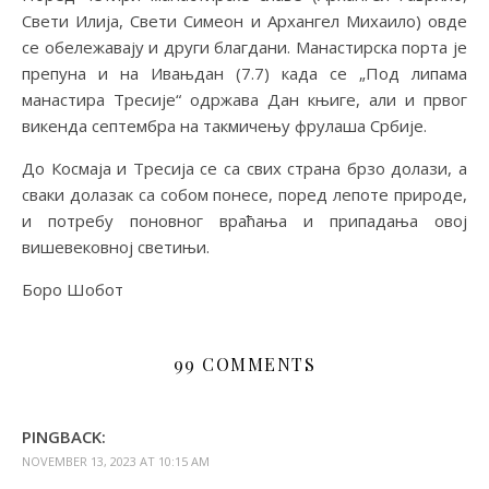
Свети Илија, Свети Симеон и Архангел Михаило) овде
се обележавају и други благдани. Манастирска порта је
препуна и на Ивањдан (7.7) када се „Под липама
манастира Тресије“ одржава Дан књиге, али и првог
викенда септембра на такмичењу фрулаша Србије.
До Космаја и Тресија се са свих страна брзо долази, а
сваки долазак са собом понесе, поред лепоте природе,
и потребу поновног враћања и припадања овој
вишевековној светињи.
Боро Шобот
99 COMMENTS
PINGBACK:
NOVEMBER 13, 2023 AT 10:15 AM